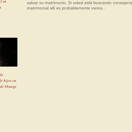
l en
salvar su matrimonio. Si usted está buscando consejerí
a
matrimonial allí es probablemente varios...
de
de hijos en
de Orange