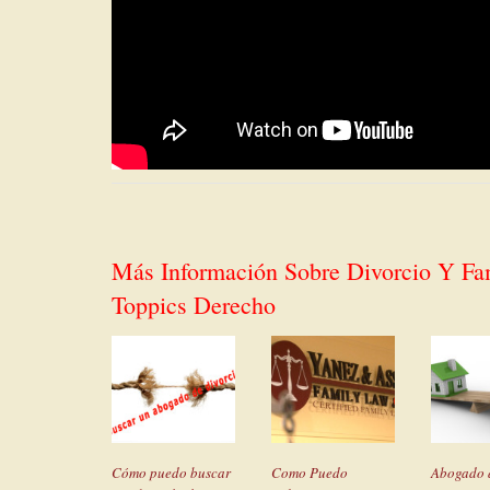
Más Información Sobre Divorcio Y Fa
Toppics Derecho
Cómo puedo buscar
Como Puedo
Abogado 