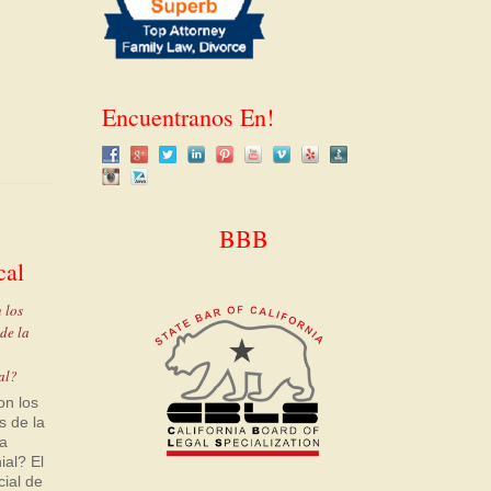
Encuentranos En!
BBB
cal
 los
 de la
al?
on los
s de la
ia
ial? El
cial de