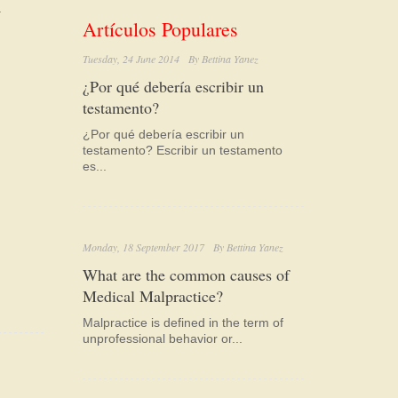
a
Artículos Populares
Tuesday, 24 June 2014
By
Bettina Yanez
¿Por qué debería escribir un
testamento?
¿Por qué debería escribir un
testamento? Escribir un testamento
es...
Monday, 18 September 2017
By
Bettina Yanez
What are the common causes of
Medical Malpractice?
Malpractice is defined in the term of
unprofessional behavior or...