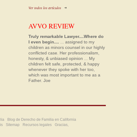
Ver todos los artículos
AVVO REVIEW
Truly remarkable Lawyer....Where do
I even begin....
... assigned to my
children as minors counsel in our highly
conflicted case. Her professionalism,
honesty, & unbiased opinion ... My
children felt safe, protected, & happy
whenever they spoke with her too,
which was most important to me as a
Father.
Joe
lia
Blog de Derecho de Familia en California
is
Sitemap
Recursos legales
Gracias,