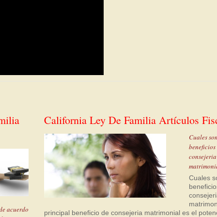
milia
California Ley De Familia Artículos Fis
Cuales son
beneficios
consejeria
matrimoni
Cuales s
beneficio
consejer
matrimon
de acuerdo
principal beneficio de consejeria matrimonial es el poten