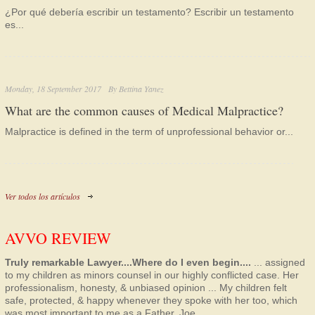
¿Por qué debería escribir un testamento? Escribir un testamento
es...
Monday, 18 September 2017
By
Bettina Yanez
What are the common causes of Medical Malpractice?
Malpractice is defined in the term of unprofessional behavior or...
Ver todos los artículos
AVVO REVIEW
Truly remarkable Lawyer....Where do I even begin....
... assigned
to my children as minors counsel in our highly conflicted case. Her
professionalism, honesty, & unbiased opinion ... My children felt
safe, protected, & happy whenever they spoke with her too, which
was most important to me as a Father.
Joe