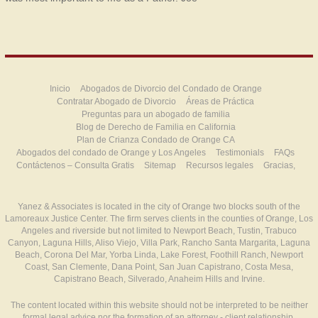
Inicio
Abogados de Divorcio del Condado de Orange
Contratar Abogado de Divorcio
Áreas de Práctica
Preguntas para un abogado de familia
Blog de Derecho de Familia en California
Plan de Crianza Condado de Orange CA
Abogados del condado de Orange y Los Angeles
Testimonials
FAQs
Contáctenos – Consulta Gratis
Sitemap
Recursos legales
Gracias,
Yanez & Associates is located in the city of Orange two blocks south of the
Lamoreaux Justice Center. The firm serves clients in the counties of Orange, Los
Angeles and riverside but not limited to Newport Beach, Tustin, Trabuco
Canyon, Laguna Hills, Aliso Viejo, Villa Park, Rancho Santa Margarita, Laguna
Beach, Corona Del Mar, Yorba Linda, Lake Forest, Foothill Ranch, Newport
Coast, San Clemente, Dana Point, San Juan Capistrano, Costa Mesa,
Capistrano Beach, Silverado, Anaheim Hills and Irvine.
The content located within this website should not be interpreted to be neither
formal legal advice nor the formation of an attorney - client relationship.