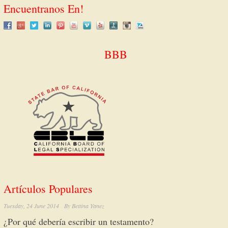
Encuentranos En!
BBB
Artículos Populares
Tuesday, 24 June 2014
By
Bettina Yanez
¿Por qué debería escribir un testamento?