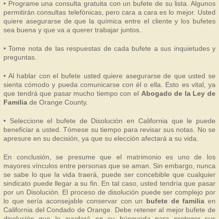
• Programe una consulta gratuita con un bufete de su lista. Algunos
permitirán consultas telefónicas, pero cara a cara es lo mejor. Usted
quiere asegurarse de que la química entre el cliente y los bufetes
sea buena y que va a querer trabajar juntos.
• Tome nota de las respuestas de cada bufete a sus inquietudes y
preguntas.
• Al hablar con el bufete usted quiere asegurarse de que usted se
sienta cómodo y pueda comunicarse con él o ella. Esto es vital, ya
que tendrá que pasar mucho tiempo con el
Abogado de la Ley de
Familia
de Orange County.
• Seleccione el bufete de Disolución en California que le puede
beneficiar a usted. Tómese su tiempo para revisar sus notas. No se
apresure en su decisión, ya que su elección afectará a su vida.
En conclusión, se presume que el matrimonio es uno de los
mayores vínculos entre personas que se aman. Sin embargo, nunca
se sabe lo que la vida traerá, puede ser concebible que cualquier
sindicato puede llegar a su fin. En tal caso, usted tendría que pasar
por un Disolución. El proceso de disolución puede ser complejo por
lo que sería aconsejable conservar con un
bufete de familia
en
California del Condado de Orange. Debe retener al mejor bufete de
disolución que le ayudará en su búsqueda para proteger sus