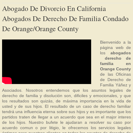
Abogado De Divorcio En California
Abogados De Derecho De Familia Condado
De Orange/Orange County
Bienvenido a la
página web de
los
abogados
derecho de
familia en
Orange County
de las Oficinas
de Derecho de
Familia Yáñez y
Asociados. Nosotros entendemos que los asuntos legales de
derecho de familia y disolución son, dificiles y emocionales, y que
los resultados son quizás, de máxima importancia en la vida de
usted y de sus hijos. El resultado de un caso de derecho familiar
tendrá una influencia eterna sobre sus hijos y es importante que los
partidos traten de llegar a un acuerdo que sea en el major interes
de los hijos. Nuestro bufete le ajudaran a resolver su caso por
acuerdo comun o por litigio, le ofrecemos los servicios legales