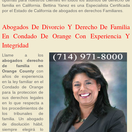
óptimas para nuestros clientes en todos los asuntos de derecho de
familia en California. Bettina Yanez es una Especialista Certificada
por el Estado de California de abogados en derechos Familiares.
Abogados De Divorcio Y Derecho De Familia
En Condado De Orange Con Experiencia Y
Integridad
Llame a los
abogados derecho
de familia en
Orange County
con
años de experiencia
en la ley familiar en el
Condado de Orange
para la proteccion de
sus derechos legales
en lo que respecta a
los procedimientos de
los tribunales de
familia. Un abogado
de disolución hábil,
siempre elegirá lo