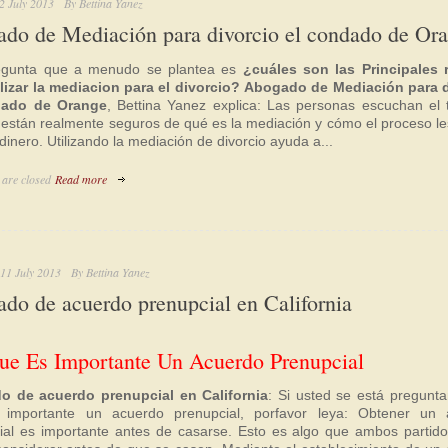
2 July 2013
By
Bettina Yanez
do de Mediación para divorcio el condado de Or
egunta que a menudo se plantea es
¿cuáles son las Principales 
ilizar la mediacion para el divorcio?
Abogado de Mediación para d
dado de Orange
, Bettina Yanez explica: Las personas escuchan el 
 están realmente seguros de qué es la mediación y cómo el proceso l
dinero. Utilizando la mediación de divorcio ayuda a...
are closed
Read more
11 July 2013
By
Bettina Yanez
do de acuerdo prenupcial en California
ue Es Importante Un Acuerdo Prenupcial
o de acuerdo prenupcial en California
: Si usted se está pregunt
 importante un acuerdo prenupcial, porfavor leya: Obtener un 
ial es importante antes de casarse. Esto es algo que ambos partid