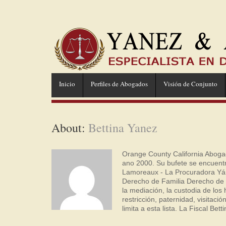
Inicio
Perfiles de Abogados
Visión de Conjunto
About:
Bettina Yanez
Orange County California Aboga
ano 2000. Su bufete se encuentr
Lamoreaux - La Procuradora Yáñe
Derecho de Familia Derecho de Fa
la mediación, la custodia de los
restricción, paternidad, visitaci
limita a esta lista. La Fiscal Be