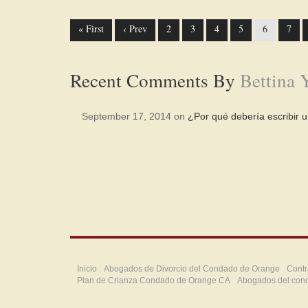
« First
‹ Prev
2
3
4
5
6
7
Recent Comments By
Bettina 
September 17, 2014 on
¿Por qué debería escribir 
Inicio
Abogados de Divorcio del Condado de Orange
Contr
Plan de Crianza Condado de Orange CA
Abogados del con