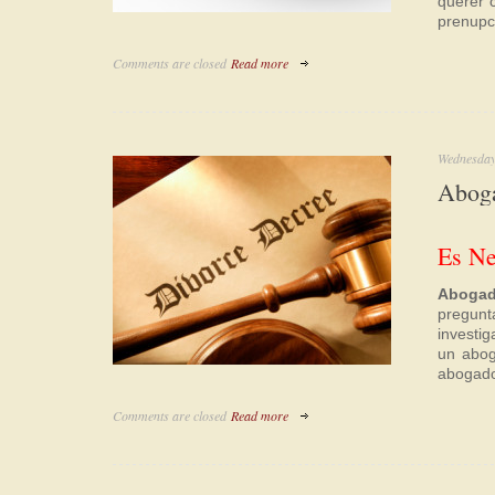
querer 
prenupc
Comments are closed
Read more
Wednesday
Aboga
Es Ne
Abogad
pregunt
investig
un abog
abogado
Comments are closed
Read more