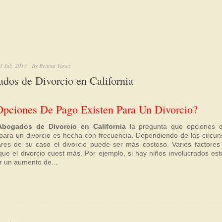
3 July 2013
By
Bettina Yanez
dos de Divorcio en California
pciones De Pago Existen Para Un Divorcio?
Abogados de Divorcio en California
la pregunta que opciones 
 para un divorcio es hecha con frecuencia. Dependiendo de las circun
lares de su caso el divorcio puede ser más costoso. Varios factore
que el divorcio cuest más. Por ejemplo, si hay niños involucrados es
r un aumento de...