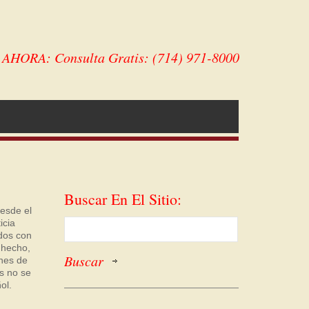
HORA: Consulta Gratis: (714) 971-8000
Buscar En El Sitio:
esde el
icia
dos con
 hecho,
enes de
es no se
ol.