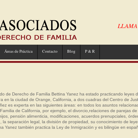
LLAMA A
Áreas de Práctica
Contacto
Blog
P & R
do de Derecho de Familia Bettina Yanez ha estado practicando leyes d
a en la ciudad de Orange, California, a dos cuadras del Centro de Just
z es experta en las siguientes áreas: en todos los asuntos relaciona
milia de California, por ejemplo, el divorcio,relaciones de parejas de
 hijos, pensión alimenticia, modificaciones, acuerdos prenupciales, órd
ón, la separación legal, la división de propiedad, su conocimiento de ley
ttina Yanez también practica la Ley de Inmigración y es bilingüe en españ