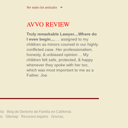
Ver todos los artículos
AVVO REVIEW
Truly remarkable Lawyer....Where do
I even begin....
... assigned to my
children as minors counsel in our highly
conflicted case. Her professionalism,
honesty, & unbiased opinion ... My
children felt safe, protected, & happy
whenever they spoke with her too,
which was most important to me as a
Father.
Joe
lia
Blog de Derecho de Familia en California
is
Sitemap
Recursos legales
Gracias,