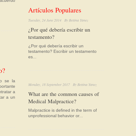
 acuerdo
Artículos Populares
Tuesday, 24 June 2014
By
Bettina Yanez
¿Por qué debería escribir un
testamento?
¿Por qué debería escribir un
testamento? Escribir un testamento
es...
o?
o se la
Monday, 18 September 2017
By
Bettina Yanez
portante
tratar a
What are the common causes of
tar a un
Medical Malpractice?
Malpractice is defined in the term of
unprofessional behavior or...