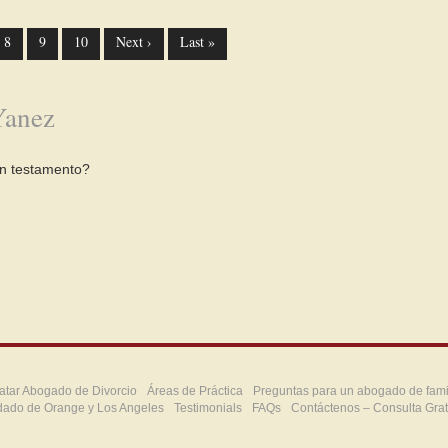
8
9
10
Next ›
Last »
Yanez
un testamento?
atar Abogado de Divorcio
Áreas de Práctica
Preguntas para un abogado de fami
dado de Orange y Los Angeles
Testimonials
FAQs
Contáctenos – Consulta Grat