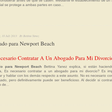
considerar antes de que se casen. Mediante el establecimiento de un
ial se protege a ambas partes en caso...
, 10 July 2013
By
Bettina Yanez
do para Newport Beach
cesario Contratar A Un Abogado Para Mi Divorci
o para Newport Beach
Bettina Yanez explica, si están haciend
a, Es necesario contratar a un abogado para mi divorcio? Es im
ar y hablar con los demás respecto a este asunto. No es necesario con
ado, pero definitivamente puede ser beneficioso. Al decidir si contra
 de...