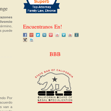
ange
razones
ivorcio
Encuentranos En!
término,
es puede
BBB
ando Por
acuerdo
os van a