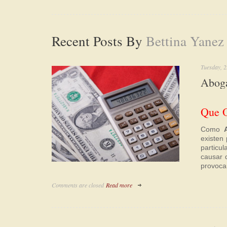
Recent Posts By
Bettina Yanez
Tuesday, 2
Aboga
Que O
Como
existen
particu
causar 
provoca
Comments are closed
Read more