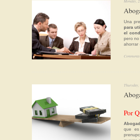
Monday, 2
Aboga
Una pr
para ut
el con
pero no
ahorrar 
Comments 
Thursday, 
Aboga
Por Q
Abogad
que es
prenupc