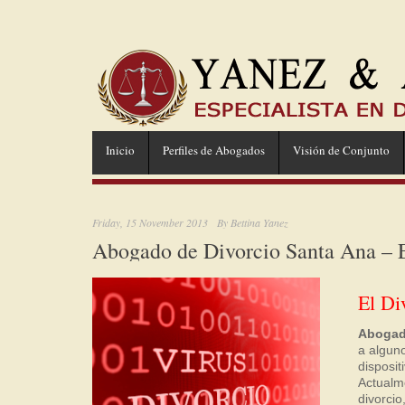
Inicio
Perfiles de Abogados
Visión de Conjunto
Friday, 15 November 2013
By
Bettina Yanez
Abogado de Divorcio Santa Ana – El
El Di
Abogad
a alguno
disposi
Actualm
divorcio