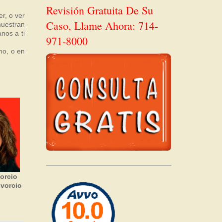
Revisión Gratuita De Su
r, o ver
Caso, Llame Ahora: 714-
muestran
nos a ti
971-8000
no, o en
orcio
ivorcio