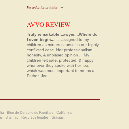
Ver todos los artículos
AVVO REVIEW
Truly remarkable Lawyer....Where do
I even begin....
... assigned to my
children as minors counsel in our highly
conflicted case. Her professionalism,
honesty, & unbiased opinion ... My
children felt safe, protected, & happy
whenever they spoke with her too,
which was most important to me as a
Father.
Joe
lia
Blog de Derecho de Familia en California
is
Sitemap
Recursos legales
Gracias,