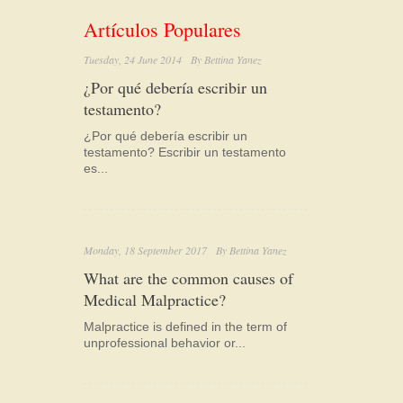
Artículos Populares
Tuesday, 24 June 2014
By
Bettina Yanez
¿Por qué debería escribir un
testamento?
¿Por qué debería escribir un
testamento? Escribir un testamento
es...
Monday, 18 September 2017
By
Bettina Yanez
What are the common causes of
Medical Malpractice?
Malpractice is defined in the term of
unprofessional behavior or...